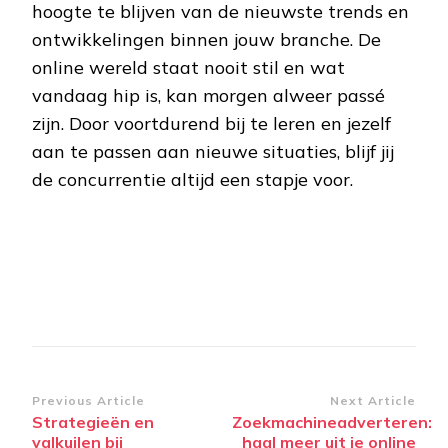
hoogte te blijven van de nieuwste trends en
ontwikkelingen binnen jouw branche. De
online wereld staat nooit stil en wat
vandaag hip is, kan morgen alweer passé
zijn. Door voortdurend bij te leren en jezelf
aan te passen aan nieuwe situaties, blijf jij
de concurrentie altijd een stapje voor.
Post
Previous Article
Next Article
Strategieën en
Zoekmachineadverteren:
Navigation
valkuilen bij
haal meer uit je online