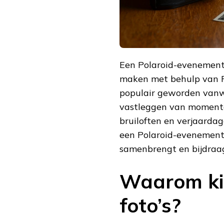
Een Polaroid-evenement 
maken met behulp van Po
populair geworden vanw
vastleggen van momente
bruiloften en verjaardag
een Polaroid-evenement
samenbrengt en bijdraag
Waarom kie
foto’s?